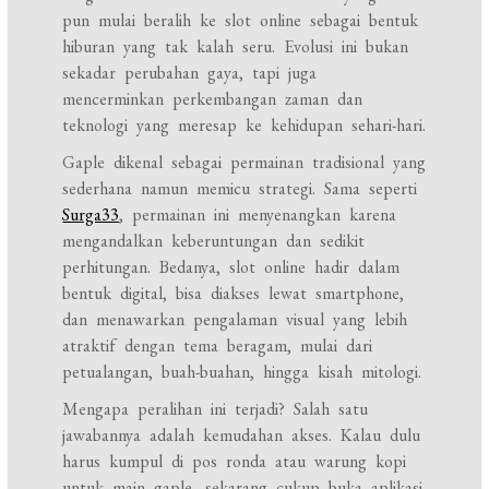
pun mulai beralih ke slot online sebagai bentuk
hiburan yang tak kalah seru. Evolusi ini bukan
sekadar perubahan gaya, tapi juga
mencerminkan perkembangan zaman dan
teknologi yang meresap ke kehidupan sehari-hari.
Gaple dikenal sebagai permainan tradisional yang
sederhana namun memicu strategi. Sama seperti
Surga33
, permainan ini menyenangkan karena
mengandalkan keberuntungan dan sedikit
perhitungan. Bedanya, slot online hadir dalam
bentuk digital, bisa diakses lewat smartphone,
dan menawarkan pengalaman visual yang lebih
atraktif dengan tema beragam, mulai dari
petualangan, buah-buahan, hingga kisah mitologi.
Mengapa peralihan ini terjadi? Salah satu
jawabannya adalah kemudahan akses. Kalau dulu
harus kumpul di pos ronda atau warung kopi
untuk main gaple, sekarang cukup buka aplikasi