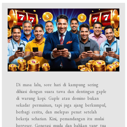
Di masa lalu, sore hari di kampung sering
dihiasi dengan suara tawa dan dentingan gaple
di warung kopi. Gaple atau domino bukan
sekadar permainan, tapi juga ajang berkumpul,
berbagi cerita, dan melepas penat setelah
bekerja seharian. Kini, pemandangan itu mulai
bergeser. Generasi muda dan bahkan yang tua