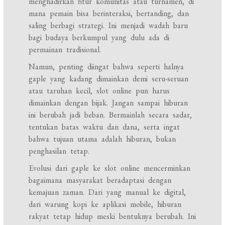
menghadirkan fitur komunitas atau turnamen, di
mana pemain bisa berinteraksi, bertanding, dan
saling berbagi strategi. Ini menjadi wadah baru
bagi budaya berkumpul yang dulu ada di
permainan tradisional.
Namun, penting diingat bahwa seperti halnya
gaple yang kadang dimainkan demi seru-seruan
atau taruhan kecil, slot online pun harus
dimainkan dengan bijak. Jangan sampai hiburan
ini berubah jadi beban. Bermainlah secara sadar,
tentukan batas waktu dan dana, serta ingat
bahwa tujuan utama adalah hiburan, bukan
penghasilan tetap.
Evolusi dari gaple ke slot online mencerminkan
bagaimana masyarakat beradaptasi dengan
kemajuan zaman. Dari yang manual ke digital,
dari warung kopi ke aplikasi mobile, hiburan
rakyat tetap hidup meski bentuknya berubah. Ini