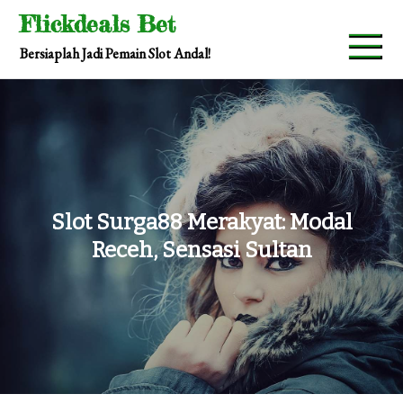
Skip
Flickdeals Bet
to
Bersiaplah Jadi Pemain Slot Andal!
content
Slot Surga88 Merakyat: Modal
Receh, Sensasi Sultan