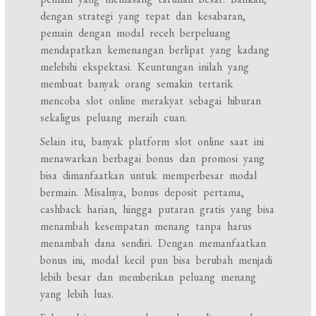
dengan strategi yang tepat dan kesabaran,
pemain dengan modal receh berpeluang
mendapatkan kemenangan berlipat yang kadang
melebihi ekspektasi. Keuntungan inilah yang
membuat banyak orang semakin tertarik
mencoba slot online merakyat sebagai hiburan
sekaligus peluang meraih cuan.
Selain itu, banyak platform slot online saat ini
menawarkan berbagai bonus dan promosi yang
bisa dimanfaatkan untuk memperbesar modal
bermain. Misalnya, bonus deposit pertama,
cashback harian, hingga putaran gratis yang bisa
menambah kesempatan menang tanpa harus
menambah dana sendiri. Dengan memanfaatkan
bonus ini, modal kecil pun bisa berubah menjadi
lebih besar dan memberikan peluang menang
yang lebih luas.