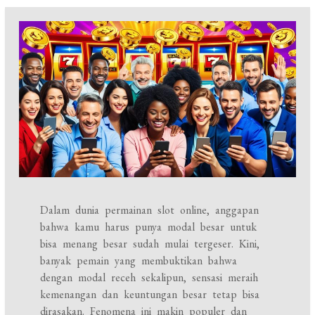
Dalam dunia permainan slot online, anggapan
bahwa kamu harus punya modal besar untuk
bisa menang besar sudah mulai tergeser. Kini,
banyak pemain yang membuktikan bahwa
dengan modal receh sekalipun, sensasi meraih
kemenangan dan keuntungan besar tetap bisa
dirasakan. Fenomena ini makin populer dan